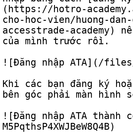
(https://hotro-academy.
cho-hoc-vien/huong-dan-
accesstrade-academy) nê
của mình trước rồi.

![Đăng nhập ATA](/files
Khi các bạn đăng ký hoặ
bên góc phải màn hình s
![Đăng nhập ATA thành c
M5PqthsP4XWJBeW8Q4B)
