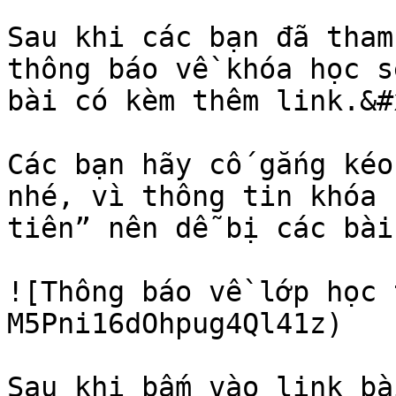
Sau khi các bạn đã tham
thông báo về khóa học s
bài có kèm thêm link.&#x
Các bạn hãy cố gắng kéo
nhé, vì thông tin khóa 
tiên” nên dễ bị các bài
![Thông báo về lớp học 
M5Pni16dOhpug4Ql41z)

Sau khi bấm vào link bà