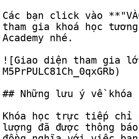
Các bạn click vào **"VÀ
tham gia khoá học tương
Academy nhé.

![Giao diện tham gia lớ
M5PrPULC81Ch_0qxGRb)

## Những lưu ý về khóa 
Khóa học trực tiếp chỉ 
lượng đã được thông báo
đồng nghĩa với việc bạn