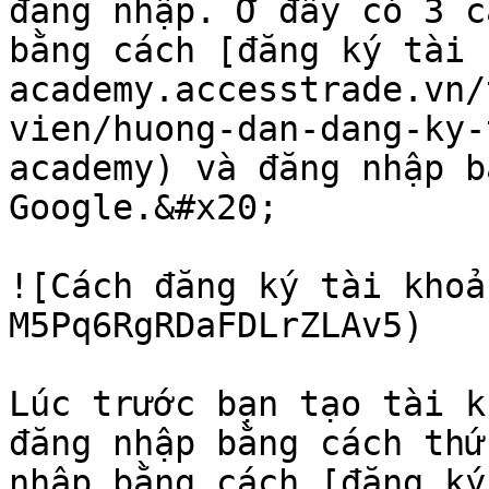
đăng nhập. Ở đây có 3 c
bằng cách [đăng ký tài 
academy.accesstrade.vn/
vien/huong-dan-dang-ky-
academy) và đăng nhập b
Google.&#x20;

![Cách đăng ký tài khoả
M5Pq6RgRDaFDLrZLAv5)

Lúc trước bạn tạo tài k
đăng nhập bằng cách thứ
nhập bằng cách [đăng ký