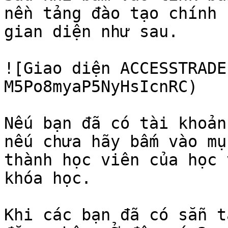
nền tảng đào tạo chính 
gian diện như sau.

![Giao diện ACCESSTRADE
M5Po8myaP5NyHsIcnRC)

Nếu bạn đã có tài khoản
nếu chưa hãy bấm vào mụ
thành học viên của học 
khóa học.

Khi các bạn đã có sẵn t